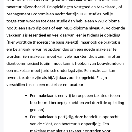
soort makelaar waarvoor je kiest: makelaar wonen en makelaar
taxateur bijvoorbeeld. De opleidingen Vastgoed en Makelaardij of
Management Economie en Recht dat zijn HBO studies. Wil je
toegelaten worden tot deze studie dan heb je een VWO diploma
nodig, een Havo diploma of een MBO diploma niveau 4. Voldoende
vakkennis is essentieel en veel daarvan leer je tijdens je opleiding
(hier wordt de theoretische basis gelegd), maar ook de praktijk is
erg belangrijk, ervaring opdoen dus om een goede makelaar te
worden. Een makelaar moet van vele markten thuis zijn: hij of zij
dient commercieel te zijn, moet kennis hebben van bouwkunde en
een makelaar moet juridisch onderlegd zijn. Een makelaar kan
tevens taxateur zijn als hij/zij daarvoor is opgeleid. Er zijn
verschillen tussen een makelaar en taxateur:
Een makelaar is een vrij beroep, een taxateur is een
beschermd beroep (ze hebben wel dezelfde opleiding
gedaan).
Een makelaar is partijdig, deze handelt in opdracht
van de cliënt, een taxateur is onpartijdig. Een
makelaar mag niet als taxateur optreden voor