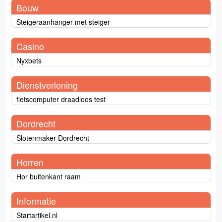
Bouw
Steigeraanhanger met steiger
Casino
Nyxbets
Dienstverlening
fietscomputer draadloos test
Dordrecht
Slotenmaker Dordrecht
Horren
Hor buitenkant raam
Informatie
Startartikel.nl